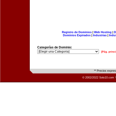
Registro de Dominios
|
Web Hosting
|
D
Dominios Expirados
|
Industrias
|
Indu
Categorías de Dominio:
[Pág. princi
** Precios expre
© 2002/2022 Solo10.com