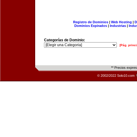
Registro de Dominios
|
Web Hosting
|
D
Dominios Expirados
|
Industrias
|
Indu
Categorías de Dominio:
[Pág. princi
** Precios expre
© 2002/2022 Solo10.com