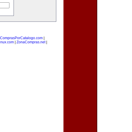
ComprasPorCatalogo.com
|
inux.com
|
ZonaCompras.net
|