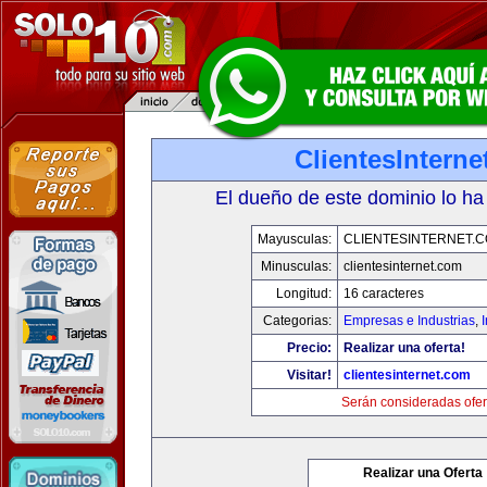
ClientesIntern
El dueño de este dominio lo ha
Mayusculas:
CLIENTESINTERNET.
Minusculas:
clientesinternet.com
Longitud:
16 caracteres
Categorias:
Empresas e Industrias
,
I
Precio:
Realizar una oferta!
Visitar!
clientesinternet.com
Serán consideradas ofer
Realizar una Oferta