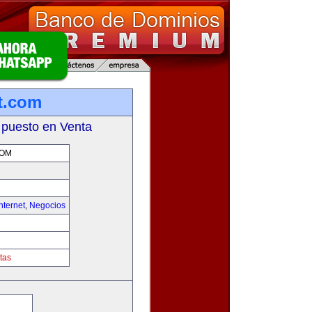
et.com
 puesto en Venta
COM
nternet
,
Negocios
tas