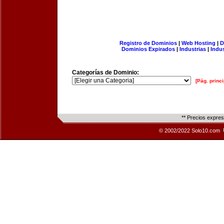
Registro de Dominios
|
Web Hosting
|
D
Dominios Expirados
|
Industrias
|
Indu
Categorías de Dominio:
[Pág. princi
** Precios expre
© 2002/2022 Solo10.com