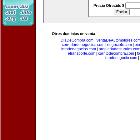
Precio Ofrecido $
Otros dominios en venta:
DiaDeCompra.com
|
VentaDeAutomotores.co
corredordenegocios.com
|
negociofx.com
|
bi
forodenegocios.com
|
propiedadesrurales.co
etransporte.com
|
carritodecompra.com
|
f
forodenegocio.com
|