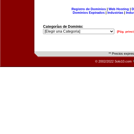
Registro de Dominios
|
Web Hosting
|
D
Dominios Expirados
|
Industrias
|
Indu
Categorías de Dominio:
[Pág. princi
** Precios expre
© 2002/2022 Solo10.com