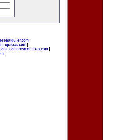
esenalquiler.com
|
ranquicias.com
|
.com
|
comprasmendoza.com
|
om
|