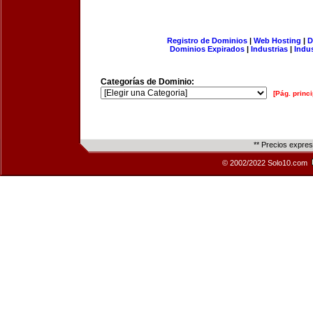
Registro de Dominios
|
Web Hosting
|
D
Dominios Expirados
|
Industrias
|
Indu
Categorías de Dominio:
[Pág. princi
** Precios expre
© 2002/2022 Solo10.com