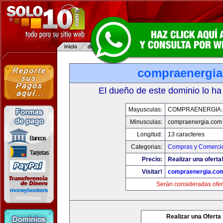
compraenergi
El dueño de este dominio lo ha
Mayusculas:
COMPRAENERGIA
Minusculas:
compraenergia.com
Longitud:
13 caracteres
Categorias:
Compras y Comercio
Precio:
Realizar una oferta
Visitar!
compraenergia.co
Serán consideradas ofer
Realizar una Oferta