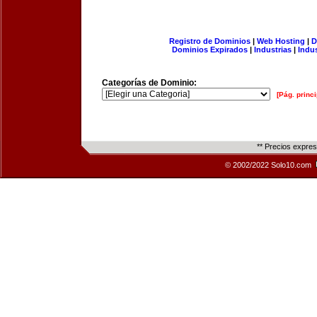
Registro de Dominios
|
Web Hosting
|
D
Dominios Expirados
|
Industrias
|
Indu
Categorías de Dominio:
[Pág. princi
** Precios expre
© 2002/2022 Solo10.com