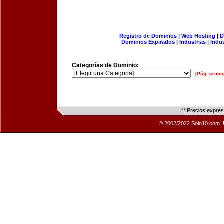
Registro de Dominios
|
Web Hosting
|
D
Dominios Expirados
|
Industrias
|
Indu
Categorías de Dominio:
[Pág. princi
** Precios expre
© 2002/2022 Solo10.com