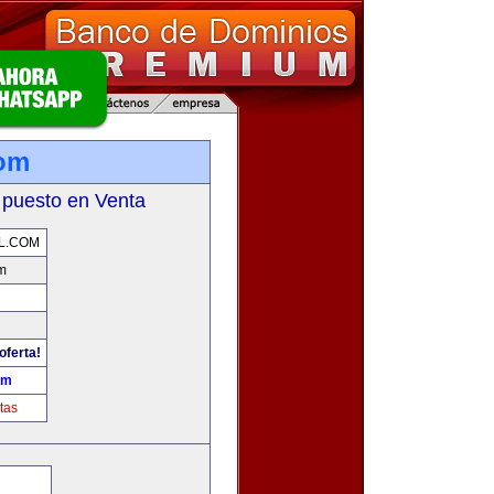
com
 puesto en Venta
L.COM
m
oferta!
om
tas