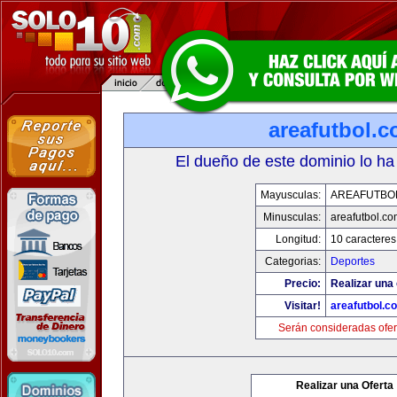
areafutbol.
El dueño de este dominio lo ha
Mayusculas:
AREAFUTBO
Minusculas:
areafutbol.co
Longitud:
10 caracteres
Categorias:
Deportes
Precio:
Realizar una 
Visitar!
areafutbol.c
Serán consideradas ofer
Realizar una Oferta