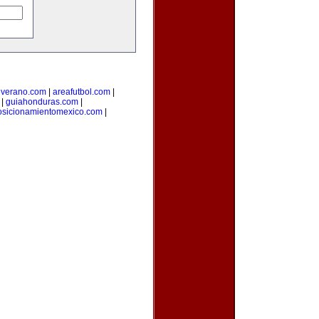
everano.com
|
areafutbol.com
|
|
guiahonduras.com
|
osicionamientomexico.com
|