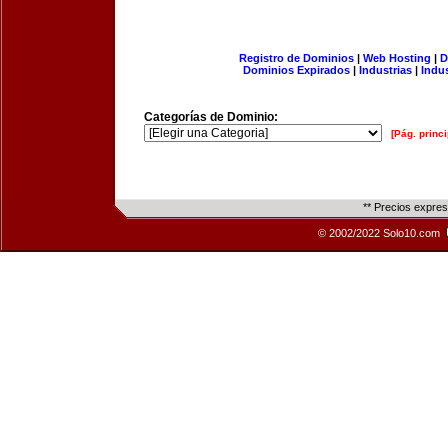
Registro de Dominios
|
Web Hosting
|
D
Dominios Expirados
|
Industrias
|
Indu
Categorías de Dominio:
[Pág. princi
** Precios expre
© 2002/2022 Solo10.com