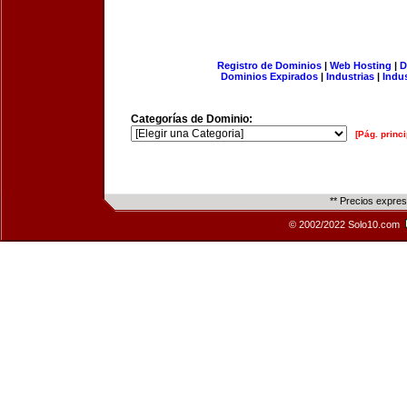
Registro de Dominios
|
Web Hosting
|
D
Dominios Expirados
|
Industrias
|
Indu
Categorías de Dominio:
[Pág. princi
** Precios expre
© 2002/2022 Solo10.com