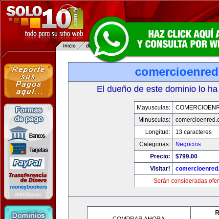
comercioenre
El dueño de este dominio lo ha
Mayusculas:
COMERCIOEN
Minusculas:
comercioenred.
Longitud:
13 caracteres
Categorias:
Negocios
Precio:
$799.00
Visitar!
comercioenred
Serán consideradas ofer
R