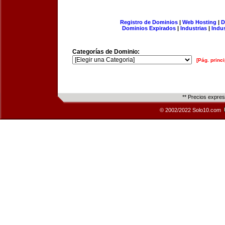
Registro de Dominios
|
Web Hosting
|
D
Dominios Expirados
|
Industrias
|
Indu
Categorías de Dominio:
[Pág. princi
** Precios expre
© 2002/2022 Solo10.com