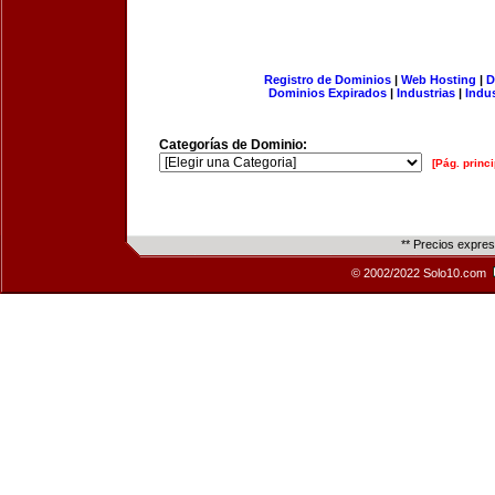
Registro de Dominios
|
Web Hosting
|
D
Dominios Expirados
|
Industrias
|
Indu
Categorías de Dominio:
[Pág. princi
** Precios expre
© 2002/2022 Solo10.com