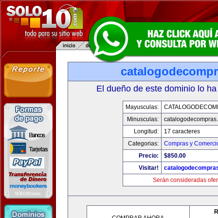
catalogodecomp
El dueño de este dominio lo ha
Mayusculas:
CATALOGODECOM
Minusculas:
catalogodecompras
Longitud:
17 caracteres
Categorias:
Compras y Comercio
Precio:
$850.00
Visitar!
catalogodecompra
Serán consideradas ofer
R