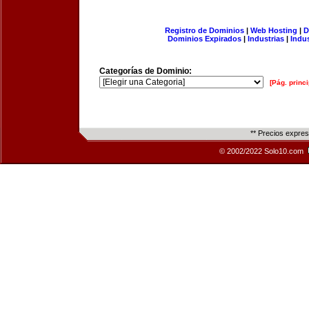
Registro de Dominios
|
Web Hosting
|
D
Dominios Expirados
|
Industrias
|
Indu
Categorías de Dominio:
[Pág. princi
** Precios expre
© 2002/2022 Solo10.com