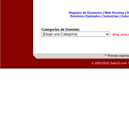
Registro de Dominios
|
Web Hosting
|
D
Dominios Expirados
|
Industrias
|
Indu
Categorías de Dominio:
[Pág. princi
** Precios expre
© 2002/2022 Solo10.com