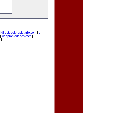
|
directodelpropietario.com
|
e-
|
webpropiedades.com
|
m
|