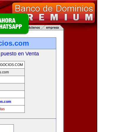
cios.com
 puesto en Venta
GOCIOS.COM
s.com
os.com
tas