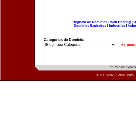
Registro de Dominios
|
Web Hosting
|
D
Dominios Expirados
|
Industrias
|
Indu
Categorías de Dominio:
[Pág. princi
** Precios expre
© 2002/2022 Solo10.com