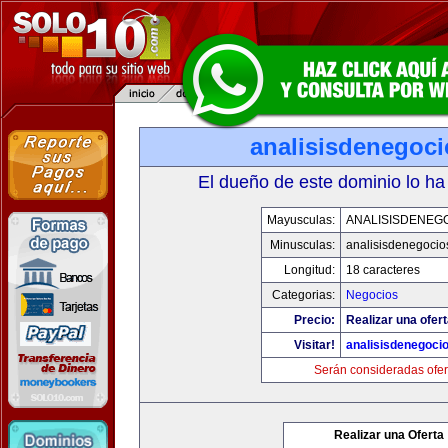
analisisdenegoc
El dueño de este dominio lo ha
Mayusculas:
ANALISISDENEG
Minusculas:
analisisdenegocio
Longitud:
18 caracteres
Categorias:
Negocios
Precio:
Realizar una ofert
Visitar!
analisisdenegoci
Serán consideradas ofer
Realizar una Oferta