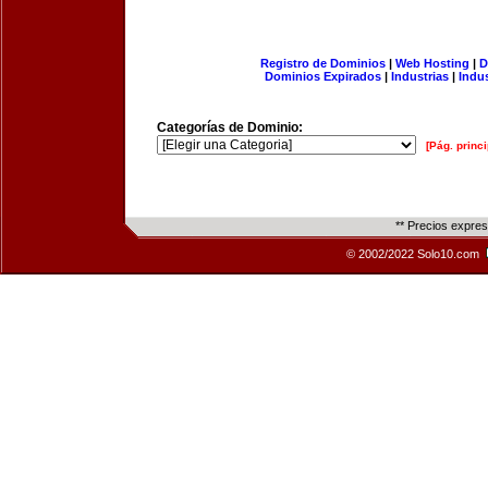
Registro de Dominios
|
Web Hosting
|
D
Dominios Expirados
|
Industrias
|
Indu
Categorías de Dominio:
[Pág. princi
** Precios expre
© 2002/2022 Solo10.com