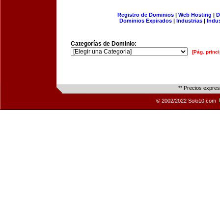
Registro de Dominios
|
Web Hosting
|
D
Dominios Expirados
|
Industrias
|
Indu
Categorías de Dominio:
[Pág. princi
** Precios expre
© 2002/2022 Solo10.com