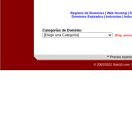
Registro de Dominios
|
Web Hosting
|
D
Dominios Expirados
|
Industrias
|
Indu
Categorías de Dominio:
[Pág. princi
** Precios expre
© 2002/2022 Solo10.com