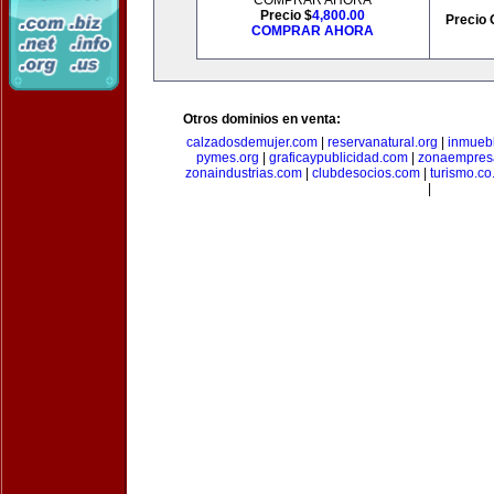
COMPRAR AHORA
Precio $
4,800.00
Precio 
COMPRAR AHORA
Otros dominios en venta:
calzadosdemujer.com
|
reservanatural.org
|
inmueb
pymes.org
|
graficaypublicidad.com
|
zonaempresa
zonaindustrias.com
|
clubdesocios.com
|
turismo.co.
|