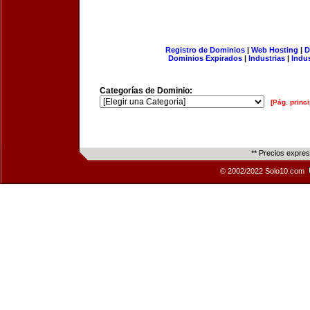
Registro de Dominios
|
Web Hosting
|
D
Dominios Expirados
|
Industrias
|
Indu
Categorías de Dominio:
[Pág. princi
** Precios expre
© 2002/2022 Solo10.com