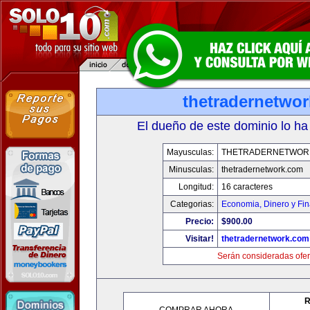
thetradernetwo
El dueño de este dominio lo ha
Mayusculas:
THETRADERNETWOR
Minusculas:
thetradernetwork.com
Longitud:
16 caracteres
Categorias:
Economia, Dinero y Fi
Precio:
$900.00
Visitar!
thetradernetwork.com
Serán consideradas ofer
R