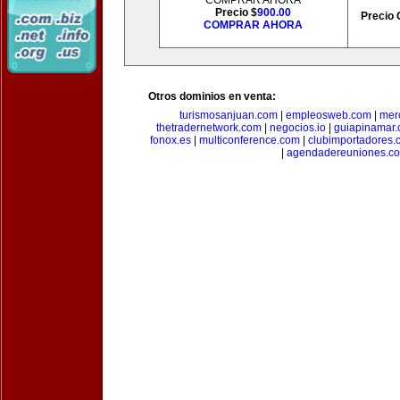
COMPRAR AHORA
Precio $
900.00
Precio 
COMPRAR AHORA
Otros dominios en venta:
turismosanjuan.com
|
empleosweb.com
|
mer
thetradernetwork.com
|
negocios.io
|
guiapinamar
fonox.es
|
multiconference.com
|
clubimportadores.
|
agendadereuniones.c