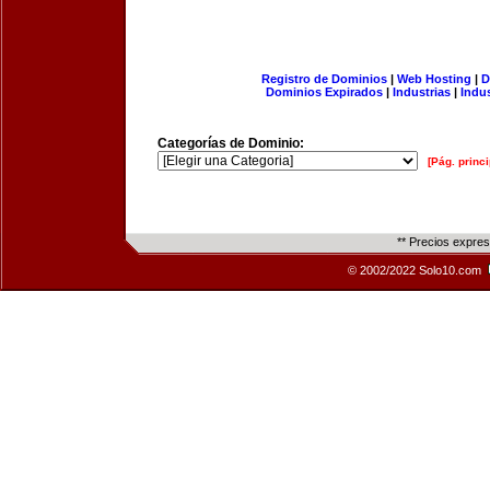
Registro de Dominios
|
Web Hosting
|
D
Dominios Expirados
|
Industrias
|
Indu
Categorías de Dominio:
[Pág. princi
** Precios expre
© 2002/2022 Solo10.com