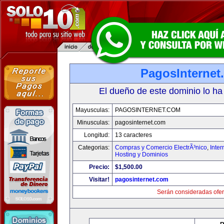
PagosInternet
El dueño de este dominio lo ha
Mayusculas:
PAGOSINTERNET.COM
Minusculas:
pagosinternet.com
Longitud:
13 caracteres
Categorias:
Compras y Comercio ElectrÃ³nico
,
Inter
Hosting y Dominios
Precio:
$1,500.00
Visitar!
pagosinternet.com
Serán consideradas ofer