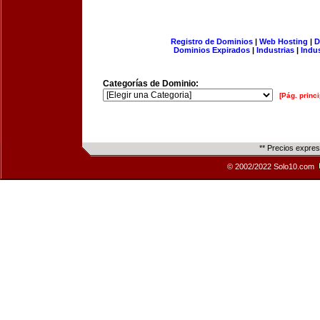
Registro de Dominios
|
Web Hosting
|
D
Dominios Expirados
|
Industrias
|
Indu
Categorías de Dominio:
[Pág. princi
** Precios expre
© 2002/2022 Solo10.com